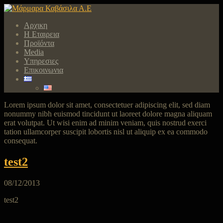
Αρχικη
Η Εταιρεια
Προϊόντα
Media
Υπηρεσιες
Επικοινωνια
Lorem ipsum dolor sit amet, consectetuer adipiscing elit, sed diam
nonummy nibh euismod tincidunt ut laoreet dolore magna aliquam
erat volutpat. Ut wisi enim ad minim veniam, quis nostrud exerci
tation ullamcorper suscipit lobortis nisl ut aliquip ex ea commodo
consequat.
test2
08/12/2013
test2