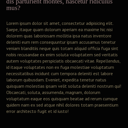
dis parturient montes, nascetur ridiculus
mus?
Lorem ipsum dolor sit amet, consectetur adipisicing elit.
Saepe, itaque quam dolorum aperiam ea maxime hic nisi
dolorem quas laboriosam mollitia ipsa natus inventore
deleniti eum rem consequuntur ipsam accusamus tenetur
veniam blanditiis neque quis totam aliquid officia fuga sint
nobis recusandae ex enim soluta voluptatem sed veritatis
autem voluptates perspiciatis obcaecati vitae. Repellendus,
id itaque voluptates non ex fuga molestiae voluptatum
necessitatibus incidunt cum tempora deleniti est labore
laborum quibusdam. Eveniet, expedita tenetur natus
quisquam molestias ipsam velit soluta deleniti nostrum qui!
Obcaecati, soluta, assumenda, magnam, dolorum
voluptatum eaque eos quisquam beatae ad rerum cumque
quidem nam ex sed atque nihil dolores totam praesentium
error architecto fugit et id iusto!