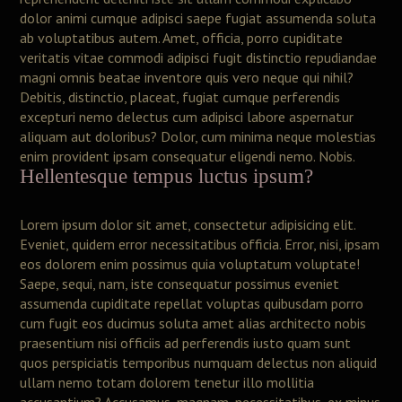
dolor animi cumque adipisci saepe fugiat assumenda soluta
ab voluptatibus autem. Amet, officia, porro cupiditate
veritatis vitae commodi adipisci fugit distinctio repudiandae
magni omnis beatae inventore quis vero neque qui nihil?
Debitis, distinctio, placeat, fugiat cumque perferendis
excepturi nemo delectus cum adipisci labore aspernatur
aliquam aut doloribus? Dolor, cum minima neque molestias
enim provident ipsam consequatur eligendi nemo. Nobis.
Hellentesque tempus luctus ipsum?
Lorem ipsum dolor sit amet, consectetur adipisicing elit.
Eveniet, quidem error necessitatibus officia. Error, nisi, ipsam
eos dolorem enim possimus quia voluptatum voluptate!
Saepe, sequi, nam, iste consequatur possimus eveniet
assumenda cupiditate repellat voluptas quibusdam porro
cum fugit eos ducimus soluta amet alias architecto nobis
praesentium nisi officiis ad perferendis iusto quam sunt
quos perspiciatis temporibus numquam delectus non aliquid
ullam nemo totam dolorem tenetur illo mollitia