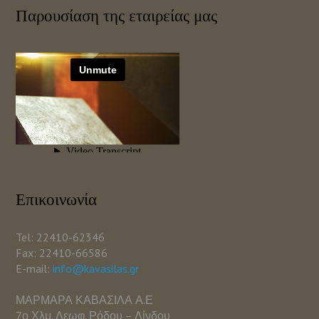
Παρουσίαση της εταιρείας μας
Επικοινωνία
Tel: 22410-62346
Fax: 22410-66586
E-mail:
info@kavasilas.gr
ΜΑΡΜΑΡΑ ΚΑΒΑΣΙΛΑ Α.Ε
7ο Χλμ. Λεωφ. Ρόδου – Λίνδου