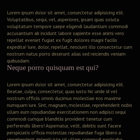
Lorem ipsum dolor sit amet, consectetur adipisicing elit.
Voluptatibus, sequi, vel, asperiores, ipsam quas soluta
voluptatum tempore saepe eligendi laudantium commodi
accusantium ab incidunt labore sapiente esse animi vero
repellat eveniet fugiat ex fugit dolores magni facilis
expedita! Iure, dolor, repellat, nesciunt illo consectetur cum
nostrum natus porro deserunt alias sed reiciendis veniam
quibusdam.
Neque porro quisquam est qui?
Lorem ipsum dolor sit amet, consectetur adipisicing elit.
Beatae, culpa, consectetur, quas iusto hic unde id vel
nostrum officiis omnis ducimus molestiae eos maxime
numquam iure. Sint, magnam, molestiae, reprehenderit nobis
ullam eum repudiandae exercitationem non adipisci sequi
commodi cumque blanditiis provident tenetur cum
perferendis libero! Aspernatur, velit, debitis sunt facere
perspiciatis officia molestias repudiandae fuga libero a
reprehenderit deleniti iste sit ullam commodi explicabo