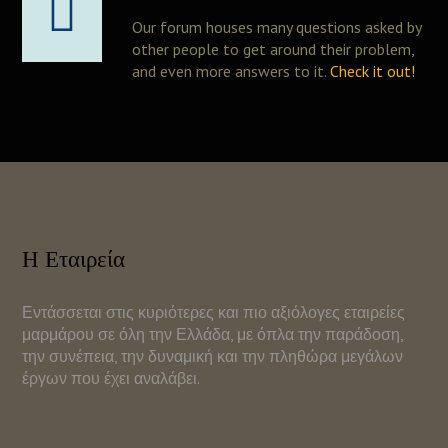
Our forum houses many questions asked by
other people to get around their problem,
and even more answers to it.
Check it out!
Η Εταιρεία
Εντάσσεται στις κυριότερες και πιο αξιόλογες εταιρείες
μαρμάρου σε όλη την Ελλάδα, με όπλα την παράδοση,
την συνέπεια, την δυναμική και την πληθώρα μεγάλων
έργων που έχει αναλάβει.