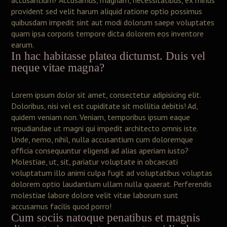
accusantium? Accusamus, magnam, necessitatibus, ex minus
provident sed velit harum aliquid ratione optio possimus
quibusdam impedit sint aut modi dolorum saepe voluptates
quam ipsa corporis tempore dicta dolorem eos inventore
earum.
In hac habitasse platea dictumst. Duis vel
neque vitae magna?
Lorem ipsum dolor sit amet, consectetur adipisicing elit.
Doloribus, nisi vel est cupiditate sit mollitia debitis! Ad,
quidem veniam non. Veniam, temporibus ipsum eaque
repudiandae ut magni qui impedit architecto omnis iste.
Unde, nemo, nihil, nulla accusantium cum doloremque
officia consequuntur eligendi ad alias aperiam iusto?
Molestiae, ut, sit, pariatur voluptate in obcaecati
voluptatum illo animi culpa fugit ad voluptatibus voluptas
dolorem optio laudantium ullam nulla quaerat. Perferendis
molestiae labore dolore velit vitae laborum sunt
accusamus facilis quod porro!
Cum sociis natoque penatibus et magnis